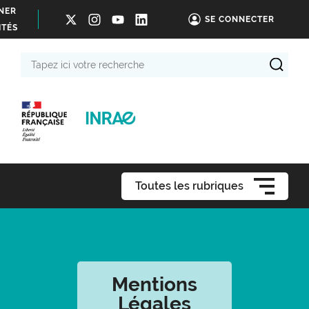
NER
SE CONNECTER
ITÉS
Tapez
ici
votre
recherche
Toutes les rubriques
Mentions
Légales